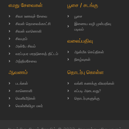
எமது சேவைகள்
பூசை / சடங்கு
சிவா உணவுச் சேவை
பூசை
சிவன் தொலைக்காட்சி
இணைய வழி முன்பதிவு
படிவம்
சிவன் வானொலி
சிவபுரம்
வலைப்பதிவு
அன்பே சிவம்
ஆன்மீக செய்திகள்
வரப்புயர மரநடுகைத் திட்டம்
நிகழ்வுகள்
அந்திமசேவை
ஆவணம்
தொடர்பு கொள்ள
படங்கள்
வங்கி கணக்கு விவரங்கள்
காணொளி
எப்படி அடைவது?
வெளியீடுகள்
தொடர்புகளுக்கு
வெள்ளிவிழா மலர்