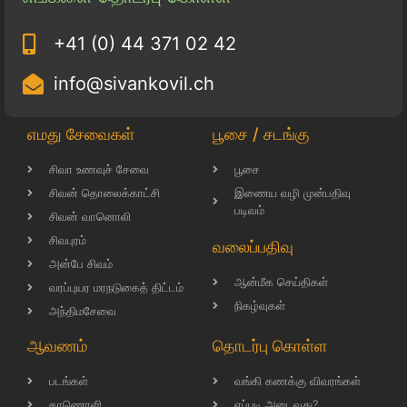
+41 (0) 44 371 02 42
info@sivankovil.ch
எமது சேவைகள்
பூசை / சடங்கு
சிவா உணவுச் சேவை
பூசை
சிவன் தொலைக்காட்சி
இணைய வழி முன்பதிவு
படிவம்
சிவன் வானொலி
சிவபுரம்
வலைப்பதிவு
அன்பே சிவம்
ஆன்மீக செய்திகள்
வரப்புயர மரநடுகைத் திட்டம்
நிகழ்வுகள்
அந்திமசேவை
ஆவணம்
தொடர்பு கொள்ள
படங்கள்
வங்கி கணக்கு விவரங்கள்
காணொளி
எப்படி அடைவது?