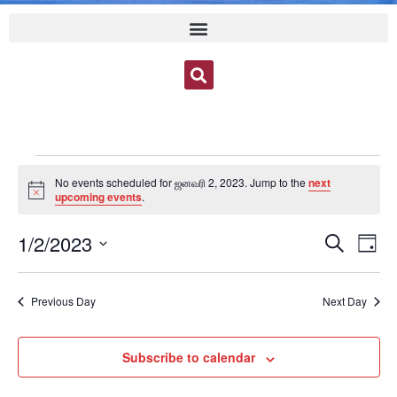
No events scheduled for ஜனவரி 2, 2023. Jump to the
next
Notice
upcoming events
.
Event
Ev
1/2/2023
Search
Day
Select
Vi
Sear
date.
Na
Previous Day
Next Day
and
View
Subscribe to calendar
Navig