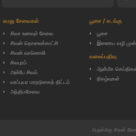
எமது சேவைகள்
பூசை / சடங்கு
சிவா உணவுச் சேவை
பூசை
சிவன் தொலைக்காட்சி
இணைய வழி முன்பத
சிவன் வானொலி
வலைப்பதிவு
சிவபுரம்
ஆன்மீக செய்திகள
அன்பே சிவம்
நிகழ்வுகள்
வரப்புயர மரநடுகைத் திட்டம்
அந்திமசேவை
அருள்மிகு சிவன் கோ