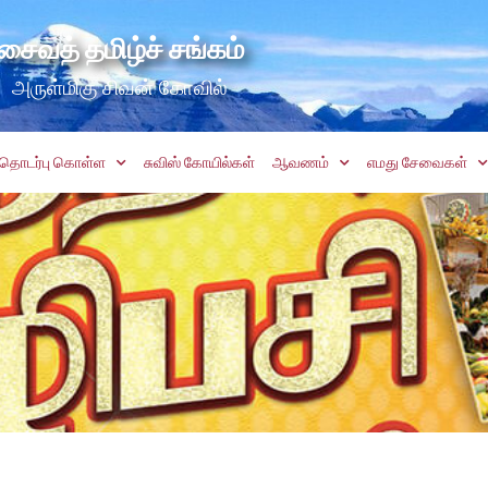
சைவத் தமிழ்ச் சங்கம்
அருள்மிகு சிவன் கோவில்
தொடர்பு கொள்ள
சுவிஸ் கோயில்கள்
ஆவணம்
எமது சேவைகள்