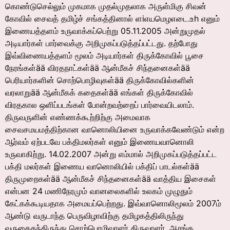
கொண்டுசெல்லும் முகமாக முதல்முதலாக அருள்மிகு சிவன்
கோவில் சைவத் தமிழ்ச் சங்கத்தினால் ளiஎயமெழஎடை.உh எனும்
இணையத்தளம் உருவாக்கப்பெற்று 05.11.2005 அன்றுமுதல்
அடியார்கள் பார்வைக்கு அறிமுகப்படுத்தப்பட்டது. தற்போது
இவ்விணையத்தளம் மூலம் அடியார்கள் திருக்கோவில் பூசை
நேரங்கள்ää விரதநாட்கள்ää ஆன்மீகச் சிந்தனைகள்ää
பெரியார்களின் சொற்பொழிவுகள்ää திருக்கோவில்களின்
வரலாறுää ஆன்மீகக் கதைகள்ää எங்கள் திருக்கோவில்
விரதகால ஒளிப்படங்கள் போன்றவற்றைப் பார்வையிடலாம்.
திருவருளின் எண்ணக்கூற்றிற்கு அமைவாக
சைவசமயமத்திற்கான வானொலியினை உருவாக்கவேண்டும் என்ற
ஆர்வம் ஏற்படவே பக்திமலர்கள் எனும் இணையவானொலி
உருவாகிற்று. 14.02.2007 அன்று எம்மால் அறிமுகப்படுத்தப்பட்ட
பக்தி மலர்கள் இணைய வானொலியில் பக்திப் பாடல்கள்ää
திருமுறைகள்ää ஆன்மீகச் சிந்தனைகள்ää வாத்திய இசைகள்
என்பன 24 மணிநேரமும் வானலைகளில் உலகம் முழுதும்
கேட்கக்கூடியதாக அமையப்பெற்றது. இவ்வானொலிமூலம் 2007ம்
ஆண்டு வருடாந்த பெருவிழாவிற்கு தமிழகத்திலிருந்து
வருகைதந்திருந்து சொற்பொழிவாளர் திருவாளர். ஆரங்க