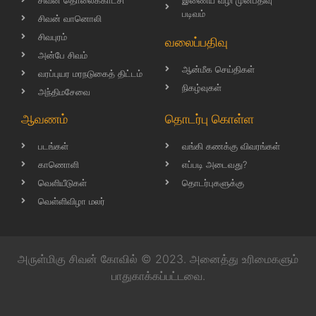
படிவம்
சிவன் வானொலி
சிவபுரம்
வலைப்பதிவு
அன்பே சிவம்
ஆன்மீக செய்திகள்
வரப்புயர மரநடுகைத் திட்டம்
நிகழ்வுகள்
அந்திமசேவை
ஆவணம்
தொடர்பு கொள்ள
படங்கள்
வங்கி கணக்கு விவரங்கள்
காணொளி
எப்படி அடைவது?
வெளியீடுகள்
தொடர்புகளுக்கு
வெள்ளிவிழா மலர்
அருள்மிகு சிவன் கோவில் © 2023. அனைத்து உரிமைகளும்
பாதுகாக்கப்பட்டவை.