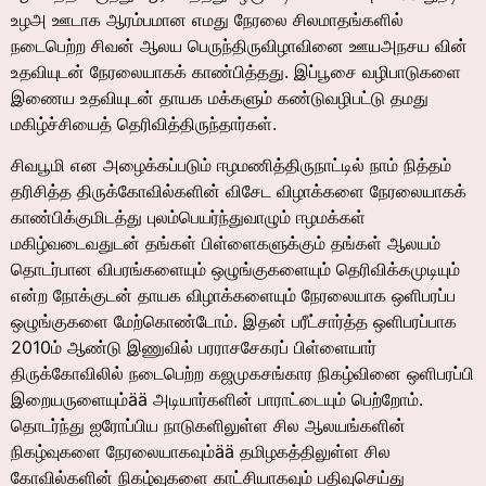
உழஅ ஊடாக ஆரம்பமான எமது நேரலை சிலமாதங்களில்
நடைபெற்ற சிவன் ஆலய பெருந்திருவிழாவினை ஊயஅநசய வின்
உதவியுடன் நேரலையாகக் காண்பித்தது. இப்பூசை வழிபாடுகளை
இணைய உதவியுடன் தாயக மக்களும் கண்டுவழிபட்டு தமது
மகிழ்ச்சியைத் தெரிவித்திருந்தார்கள்.
சிவபூமி என அழைக்கப்படும் ஈழமணித்திருநாட்டில் நாம் நித்தம்
தரிசித்த திருக்கோவில்களின் விசேட விழாக்களை நேரலையாகக்
காண்பிக்குமிடத்து புலம்பெயர்ந்துவாழும் ஈழமக்கள்
மகிழ்வடைவதுடன் தங்கள் பிள்ளைகளுக்கும் தங்கள் ஆலயம்
தொடர்பான விபரங்களையும் ஒழுங்குகளையும் தெரிவிக்கமுடியும்
என்ற நோக்குடன் தாயக விழாக்களையும் நேரலையாக ஒளிபரப்ப
ஒழுங்குகளை மேற்கொண்டோம். இதன் பரீட்சார்த்த ஒளிபரப்பாக
2010ம் ஆண்டு இணுவில் பரராசசேகரப் பிள்ளையார்
திருக்கோவிலில் நடைபெற்ற கஜமுகசங்கார நிகழ்வினை ஒளிபரப்பி
இறையருளையும்ää அடியார்களின் பாராட்டையும் பெற்றோம்.
தொடர்ந்து ஐரோப்பிய நாடுகளிலுள்ள சில ஆலயங்களின்
நிகழ்வுகளை நேரலையாகவும்ää தமிழகத்திலுள்ள சில
கோவில்களின் நிகழ்வுகளை காட்சியாகவும் பதிவுசெய்து