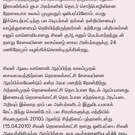
இராமலிங்கம் ஐயா அவர்களின் தொடர் சொற்பொழிவினை
நேரலையாக உலகம் முழுவதும் ஒலிபரப்பினோம். எமது
இச்செயற்பாட்டிற்கு பல அடியர்கள் தங்கள் நன்றியினையும்
வாழ்த்துகளையும் தெரிவித்திருந்தார்கள். தற்போது பக்திமலர்கள்
எனும் வானொலியானது சிவன் குஆ எனும் பெயர்மாற்றத்துடன்
தனது சேவையினை உலகம்வாழ் சைவ அன்பர்களுக்கு 24
மணிநேரமும் வழங்கிக்கொண்டிருக்கின்றது.
சிவன் ஆலய வானொலி ஆரம்பித்த காலம்முதல்
சைவசமயத்திற்கான தொலைக்காட்சி சேவையினை
ஆரம்பிக்கவேண்டும் என்ற அவா மனதிற் தோன்றிற்று.
அந்நாள்முதல் தொலைக்காட்சி தொடர்பான தேடல் ஆரம்பமானது.
இணையத் தொலைக்காட்சி தொடர்பான எந்தவொரு அடிப்படை
அறிவும் இல்லாத நாம் பல அன்பர்களிடம் இதுவிடயமாகக்
கேட்டறிந்து கொண்டோம். பல சிரமங்களுக்கு மத்தியில்
சிவனருளால் 2010ம் ஆண்டு சித்திரைப் புத்தாண்டன்று
(15.04.2010) சிவன் தொலைக்காட்சி தனது ஒளிபரப்பை சிவன்
ஆலயத்திலிருந்து ஆரம்பித்தது. ஒரு மடிக்கணணியுடன்ää றுநடி