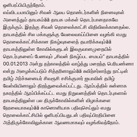
ஒளிபரப்பியிருந்தோம்.
எவ்விடயமாயினும் சிவன் ஆலய தொண்டர்களின் நினைவுகள்
அனைத்தும் தாயகம்ää தாயக மக்கள் தொடர்பானதாகவே
இருக்கும். இதற்கு சிவன் தொலைக்காட்சி விதிவிலக்கானதல்ல.
தாயகத்தில் சில மக்களுக்கு வேலைவாய்ப்பினை வழங்கி எமது
தொலைக்காட்சிக்கான நிகழ்வுகளைத் தயாரிக்கவும்ää
தாயகத்திலுள்ள கோவில்களுடன் இலகுவானமுறையில்
தொடர்புகளைப் பேணவும் „சிவன் நிகழ்ப்பட மையம்“ தாயகத்தில்
00.01.2013 அன்று தற்காலத்தில் வாழ்த்து மறைந்த பெரியண்ணா
என்று அழைக்கப்படும் சித்தரினாலும்ää சுவிற்சர்லாந்து நாட்டின்
தமிழ் அர்ச்சுனையர் சிவரூசி சசிக்குமார் ஐயாவின் தமிழ்
வேள்வியினாலும் திறந்துவைக்கப்பட்டது. ஆரம்பத்தில் சுன்னாக
நகரத்தில் ஆரம்பிக்கப்பட்ட எமது நிறுவனத்தின் தொடர்புகளால்
தாயகத்திலுள்ள பல திருக்கோவில்களின் விழாக்களை
நேரலையாகவும்ää கானொளியாக பதிவுசெய்தும் எமது
தொலைக்காட்சியில் ஒளிபரப்பியதுடன் பதிவுப்பிரதியினை
அத்திருக்கோவிலுக்கான ஆவணமாகவும் வழங்கிவந்தோம்.