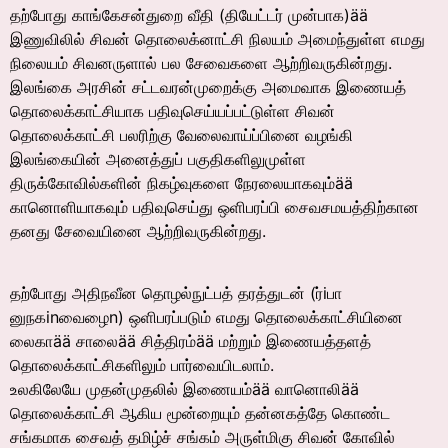
தற்போது காங்கேசன்துறை வீதி (தியேட்டர் முன்பாக)ää
இணுவிலில் சிவன் தொலைக்னாட்சி நிலயம் அமைந்துள்ள எமது
நிலையம் சிவனருளால் பல சேவைகளை ஆற்றிவருகின்றது.
இலங்கை அரசின் சட்டவரன்முறைக்கு அமைவாக இணையத்
தொலைக்காட்சியாக பதிவுசெய்யப்பட்டுள்ள சிவன்
தொலைக்காட்சி பலரிற்கு வேலைவாய்ப்பினை வழங்கி
இலங்கையின் அனைத்துப் பகுதிகளிலுமுள்ள
திருக்கோவில்களின் நிகழ்வுகளை நேரலையாகவும்ää
கானொளியாகவும் பதிவுசெய்து ஒளிபரப்பி சைவசமயத்திற்கான
தனது சேவையினை ஆற்றிவருகின்றது.
தற்போது அதிநவீன தொழல்நுட்பத் தரத்துடன் (ர்iபா
னுநகinவைழைn) ஒளிபரப்படும் எமது தொலைக்காட்சியினை
லைகாää சாலைää சித்திரம்ää மற்றும் இணையத்தளத்
தொலைக்காட்சிகளிலும் பார்வையிடலாம்.
உலகிலேயே முதன்முதலில் இணையம்ää வானொலிää
தொலைக்காட்சி ஆகிய மூன்றையும் தன்னகத்தே கொண்ட
சங்கமாக சைவத் தமிழ்ச் சங்கம் அருள்மிகு சிவன் கோவில்