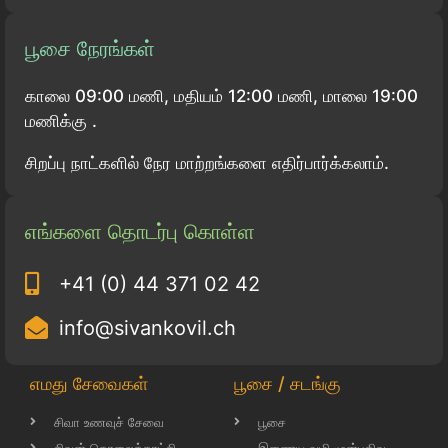
பூசை நேரங்கள்
காலை 09:00 மணி, மதியம் 12:00 மணி, மாலை 19:00
மணிக்கு .
சிறப்பு நாட்களில் நேர மாற்றங்களை எதிர்பார்க்கலாம்.
எங்களை தொடர்பு கொள்ள
+41 (0) 44 371 02 42
info@sivankovil.ch
எமது சேவைகள்
பூசை / சடங்கு
சிவா உணவுச் சேவை
பூசை
சிவன் தொலைக்காட்சி
இணைய வழி முன்பதிவு