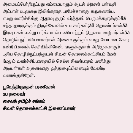
அமையப்பெற்றிருப்பது எம்மையாளும் ஆடல் அரசன் பார்வதி
அம்பாள் உடனுறை இலிங்கநாத பரமேச்சரனது கருணையே.
எமது வளர்ச்சிக்கு ஆதரவு தரும் வர்த்தகப் பெருமக்களுக்கும்ää
சந்தாதாரருக்கும் திருக்கோவில் உபயகார்கள்;ää தொண்டர்கள்ää
இரவு பகல் என்று பார்க்காமல் பணியாற்றும் நிறுவன ஊழியர்கள்ää
தொழில் நுட்பவியலாளர்கள் அனைவருக்கும் எமது கோடான கோடி
நன்றியினைத் தெரிவிக்கிறேன். நாளுக்குநாள் அறிமுகமாகும்
புதிய தொழில்நுட்பத்துடன் சிவன் தொலைக்காட்சியும் மேன்
மேலும் வளர்ச்சிப்பாதையில் செல்ல சிவன்பாதம் பணிந்து
அடியார்கள் அனைவரது ஒத்துழைப்பினையும் வேண்டி
வணங்குகிறேன்.
பூவேந்திரநாதன் பரணீதரன்
உப தலைவர்
சைவத் தமிழ்ச் சங்கம்
சிவன் தொலைக்காட்சி இணைப்பாளர்