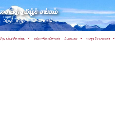
சைவத் தமிழ்ச் சங்கம்
அருள்மிகு சிவன் கோவில்
தொடர்பு கொள்ள
சுவிஸ் கோயில்கள்
ஆவணம்
எமது சேவைகள்