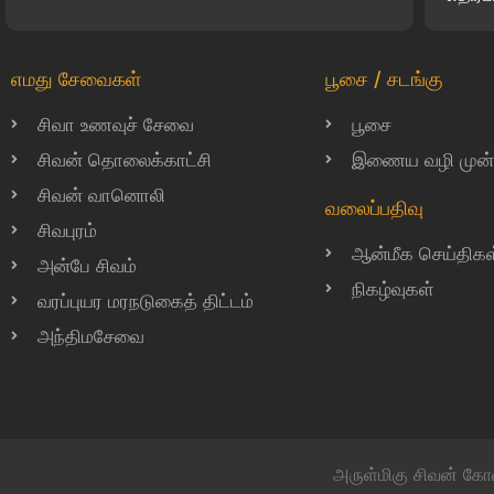
எமது சேவைகள்
பூசை / சடங்கு
சிவா உணவுச் சேவை
பூசை
சிவன் தொலைக்காட்சி
இணைய வழி முன்பத
சிவன் வானொலி
வலைப்பதிவு
சிவபுரம்
ஆன்மீக செய்திகள
அன்பே சிவம்
நிகழ்வுகள்
வரப்புயர மரநடுகைத் திட்டம்
அந்திமசேவை
அருள்மிகு சிவன் கோ