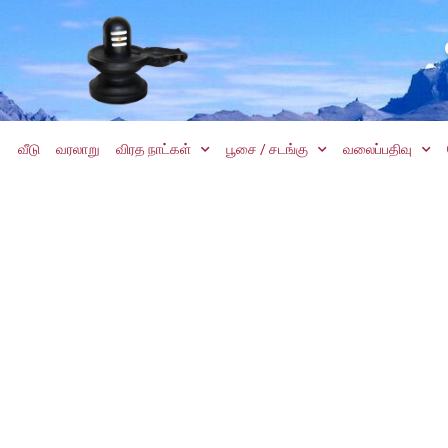
வீடு
வரலாறு
விரத நாட்கள்
பூசை / சடங்கு
வலைப்பதிவு
சிவபுரம்