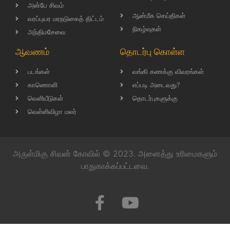
அன்பே சிவம்
ஆன்மீக செய்திகள்
வரப்புயர மரநடுகைத் திட்டம்
நிகழ்வுகள்
அந்திமசேவை
ஆவணம்
தொடர்பு கொள்ள
படங்கள்
வங்கி கணக்கு விவரங்கள்
காணொளி
எப்படி அடைவது?
வெளியீடுகள்
தொடர்புகளுக்கு
வெள்ளிவிழா மலர்
அருள்மிகு சிவன் கோவில் © 2023. அனைத்து உரிமைகளும்
பாதுகாக்கப்பட்டவை.