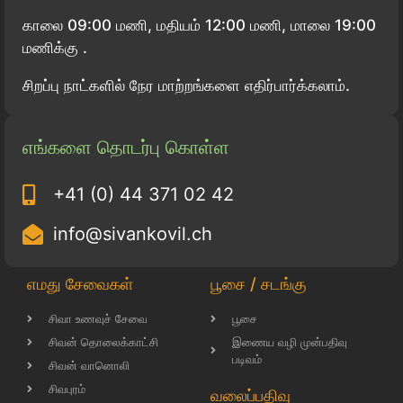
காலை 09:00 மணி, மதியம் 12:00 மணி, மாலை 19:00
மணிக்கு .
சிறப்பு நாட்களில் நேர மாற்றங்களை எதிர்பார்க்கலாம்.
எங்களை தொடர்பு கொள்ள
+41 (0) 44 371 02 42
info@sivankovil.ch
எமது சேவைகள்
பூசை / சடங்கு
சிவா உணவுச் சேவை
பூசை
சிவன் தொலைக்காட்சி
இணைய வழி முன்பதிவு
படிவம்
சிவன் வானொலி
சிவபுரம்
வலைப்பதிவு