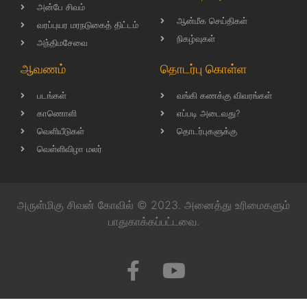
அன்பே சிவம்
ஆன்மீக செய்திகள்
வரப்புயர மரநடுகைத் திட்டம்
நிகழ்வுகள்
அந்திமசேவை
ஆவணம்
தொடர்பு கொள்ள
படங்கள்
வங்கி கணக்கு விவரங்கள்
காணொளி
எப்படி அடைவது?
வெளியீடுகள்
தொடர்புகளுக்கு
வெள்ளிவிழா மலர்
அருள்மிகு சிவன் கோவில் © 2023. அனைத்து உரிமைகளும்
பாதுகாக்கப்பட்டவை.