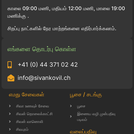
காலை 09:00 மணி, மதியம் 12:00 மணி, மாலை 19:00
மணிக்கு .
சிறப்பு நாட்களில் நேர மாற்றங்களை எதிர்பார்க்கலாம்.
எங்களை தொடர்பு கொள்ள
+41 (0) 44 371 02 42
info@sivankovil.ch
எமது சேவைகள்
பூசை / சடங்கு
சிவா உணவுச் சேவை
பூசை
சிவன் தொலைக்காட்சி
இணைய வழி முன்பதிவு
படிவம்
சிவன் வானொலி
சிவபுரம்
வலைப்பதிவு