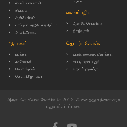
படிவம்
சிவன் வானொலி
சிவபுரம்
வலைப்பதிவு
அன்பே சிவம்
ஆன்மீக செய்திகள்
வரப்புயர மரநடுகைத் திட்டம்
நிகழ்வுகள்
அந்திமசேவை
ஆவணம்
தொடர்பு கொள்ள
படங்கள்
வங்கி கணக்கு விவரங்கள்
காணொளி
எப்படி அடைவது?
வெளியீடுகள்
தொடர்புகளுக்கு
வெள்ளிவிழா மலர்
அருள்மிகு சிவன் கோவில் © 2023. அனைத்து உரிமைகளும்
பாதுகாக்கப்பட்டவை.