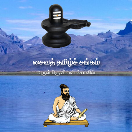
சைவத் தமிழ்ச் சங்கம்
அருள்மிகு சிவன் கோவில்