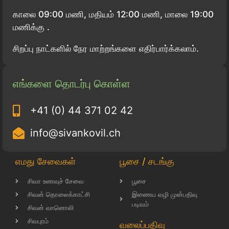
காலை 09:00 மணி, மதியம் 12:00 மணி, மாலை 19:00
மணிக்கு .
சிறப்பு நாட்களில் நேர மாற்றங்களை எதிர்பார்க்கலாம்.
எங்களை தொடர்பு கொள்ள
+41 (0) 44 371 02 42
info@sivankovil.ch
எமது சேவைகள்
பூசை / சடங்கு
சிவா உணவுச் சேவை
பூசை
சிவன் தொலைக்காட்சி
இணைய வழி முன்பதிவு
படிவம்
சிவன் வானொலி
சிவபுரம்
வலைப்பதிவு