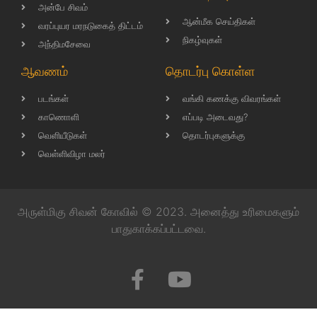
அன்பே சிவம்
ஆன்மீக செய்திகள்
வரப்புயர மரநடுகைத் திட்டம்
நிகழ்வுகள்
அந்திமசேவை
ஆவணம்
தொடர்பு கொள்ள
படங்கள்
வங்கி கணக்கு விவரங்கள்
காணொளி
எப்படி அடைவது?
வெளியீடுகள்
தொடர்புகளுக்கு
வெள்ளிவிழா மலர்
அருள்மிகு சிவன் கோவில் © 2023. அனைத்து உரிமைகளும்
பாதுகாக்கப்பட்டவை.