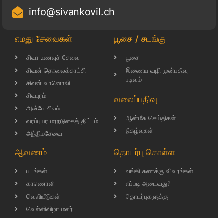
info@sivankovil.ch
எமது சேவைகள்
பூசை / சடங்கு
சிவா உணவுச் சேவை
பூசை
சிவன் தொலைக்காட்சி
இணைய வழி முன்பதிவு
படிவம்
சிவன் வானொலி
சிவபுரம்
வலைப்பதிவு
அன்பே சிவம்
ஆன்மீக செய்திகள்
வரப்புயர மரநடுகைத் திட்டம்
நிகழ்வுகள்
அந்திமசேவை
ஆவணம்
தொடர்பு கொள்ள
படங்கள்
வங்கி கணக்கு விவரங்கள்
காணொளி
எப்படி அடைவது?
வெளியீடுகள்
தொடர்புகளுக்கு
வெள்ளிவிழா மலர்