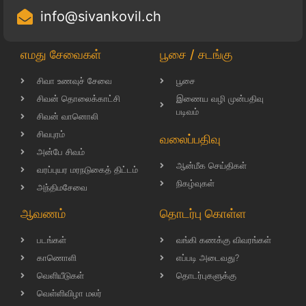
info@sivankovil.ch
எமது சேவைகள்
பூசை / சடங்கு
சிவா உணவுச் சேவை
பூசை
சிவன் தொலைக்காட்சி
இணைய வழி முன்பதிவு
படிவம்
சிவன் வானொலி
சிவபுரம்
வலைப்பதிவு
அன்பே சிவம்
ஆன்மீக செய்திகள்
வரப்புயர மரநடுகைத் திட்டம்
நிகழ்வுகள்
அந்திமசேவை
ஆவணம்
தொடர்பு கொள்ள
படங்கள்
வங்கி கணக்கு விவரங்கள்
காணொளி
எப்படி அடைவது?
வெளியீடுகள்
தொடர்புகளுக்கு
வெள்ளிவிழா மலர்