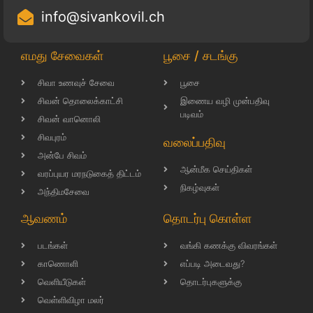
info@sivankovil.ch
எமது சேவைகள்
பூசை / சடங்கு
சிவா உணவுச் சேவை
பூசை
சிவன் தொலைக்காட்சி
இணைய வழி முன்பதிவு
படிவம்
சிவன் வானொலி
சிவபுரம்
வலைப்பதிவு
அன்பே சிவம்
ஆன்மீக செய்திகள்
வரப்புயர மரநடுகைத் திட்டம்
நிகழ்வுகள்
அந்திமசேவை
ஆவணம்
தொடர்பு கொள்ள
படங்கள்
வங்கி கணக்கு விவரங்கள்
காணொளி
எப்படி அடைவது?
வெளியீடுகள்
தொடர்புகளுக்கு
வெள்ளிவிழா மலர்