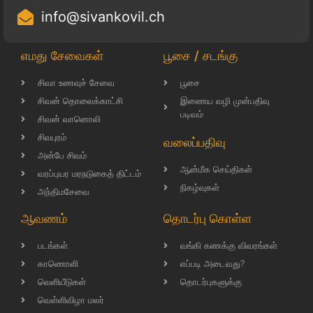
info@sivankovil.ch
எமது சேவைகள்
பூசை / சடங்கு
சிவா உணவுச் சேவை
பூசை
சிவன் தொலைக்காட்சி
இணைய வழி முன்பதிவு
படிவம்
சிவன் வானொலி
சிவபுரம்
வலைப்பதிவு
அன்பே சிவம்
ஆன்மீக செய்திகள்
வரப்புயர மரநடுகைத் திட்டம்
நிகழ்வுகள்
அந்திமசேவை
ஆவணம்
தொடர்பு கொள்ள
படங்கள்
வங்கி கணக்கு விவரங்கள்
காணொளி
எப்படி அடைவது?
வெளியீடுகள்
தொடர்புகளுக்கு
வெள்ளிவிழா மலர்