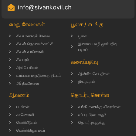
info@sivankovil.ch
எமது சேவைகள்
பூசை / சடங்கு
சிவா உணவுச் சேவை
பூசை
சிவன் தொலைக்காட்சி
இணைய வழி முன்பதிவு
படிவம்
சிவன் வானொலி
சிவபுரம்
வலைப்பதிவு
அன்பே சிவம்
ஆன்மீக செய்திகள்
வரப்புயர மரநடுகைத் திட்டம்
நிகழ்வுகள்
அந்திமசேவை
ஆவணம்
தொடர்பு கொள்ள
படங்கள்
வங்கி கணக்கு விவரங்கள்
காணொளி
எப்படி அடைவது?
வெளியீடுகள்
தொடர்புகளுக்கு
வெள்ளிவிழா மலர்