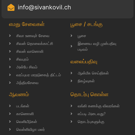
info@sivankovil.ch
எமது சேவைகள்
பூசை / சடங்கு
சிவா உணவுச் சேவை
பூசை
சிவன் தொலைக்காட்சி
இணைய வழி முன்பதிவு
படிவம்
சிவன் வானொலி
சிவபுரம்
வலைப்பதிவு
அன்பே சிவம்
ஆன்மீக செய்திகள்
வரப்புயர மரநடுகைத் திட்டம்
நிகழ்வுகள்
அந்திமசேவை
ஆவணம்
தொடர்பு கொள்ள
படங்கள்
வங்கி கணக்கு விவரங்கள்
காணொளி
எப்படி அடைவது?
வெளியீடுகள்
தொடர்புகளுக்கு
வெள்ளிவிழா மலர்