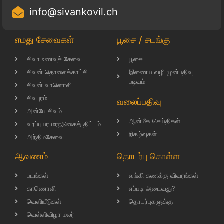
info@sivankovil.ch
எமது சேவைகள்
பூசை / சடங்கு
சிவா உணவுச் சேவை
பூசை
சிவன் தொலைக்காட்சி
இணைய வழி முன்பதிவு
படிவம்
சிவன் வானொலி
சிவபுரம்
வலைப்பதிவு
அன்பே சிவம்
ஆன்மீக செய்திகள்
வரப்புயர மரநடுகைத் திட்டம்
நிகழ்வுகள்
அந்திமசேவை
ஆவணம்
தொடர்பு கொள்ள
படங்கள்
வங்கி கணக்கு விவரங்கள்
காணொளி
எப்படி அடைவது?
வெளியீடுகள்
தொடர்புகளுக்கு
வெள்ளிவிழா மலர்