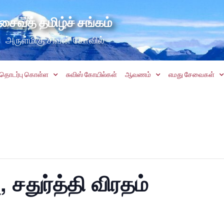
சைவத் தமிழ்ச் சங்கம்
அருள்மிகு சிவன் கோவில்
தொடர்பு கொள்ள
சுவிஸ் கோயில்கள்
ஆவணம்
எமது சேவைகள்
ு, சதுர்த்தி விரதம்