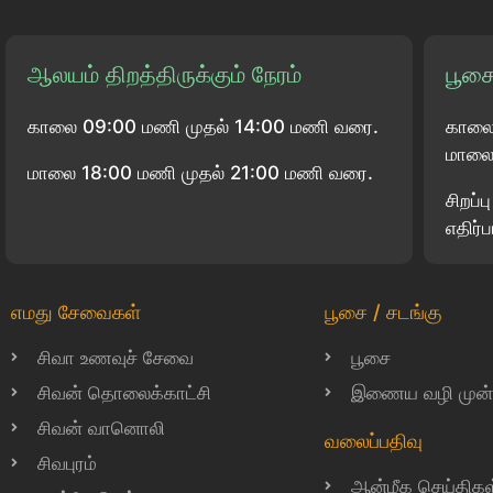
ஆலயம் திறத்திருக்கும் நேரம்
பூசை
காலை 09:00 மணி முதல் 14:00 மணி வரை.
காலை
மாலை 
மாலை 18:00 மணி முதல் 21:00 மணி வரை.
சிறப்
எதிர்ப
எமது சேவைகள்
பூசை / சடங்கு
சிவா உணவுச் சேவை
பூசை
சிவன் தொலைக்காட்சி
இணைய வழி முன்பத
சிவன் வானொலி
வலைப்பதிவு
சிவபுரம்
ஆன்மீக செய்திகள