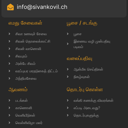
info@sivankovil.ch
எமது சேவைகள்
பூசை / சடங்கு
சிவா உணவுச் சேவை
பூசை
சிவன் தொலைக்காட்சி
இணைய வழி முன்பதிவு
படிவம்
சிவன் வானொலி
சிவபுரம்
வலைப்பதிவு
அன்பே சிவம்
ஆன்மீக செய்திகள்
வரப்புயர மரநடுகைத் திட்டம்
நிகழ்வுகள்
அந்திமசேவை
ஆவணம்
தொடர்பு கொள்ள
படங்கள்
வங்கி கணக்கு விவரங்கள்
காணொளி
எப்படி அடைவது?
வெளியீடுகள்
தொடர்புகளுக்கு
வெள்ளிவிழா மலர்