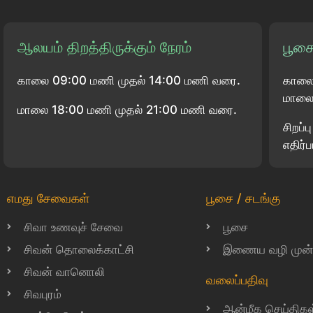
ஆலயம் திறத்திருக்கும் நேரம்
பூசை
காலை 09:00 மணி முதல் 14:00 மணி வரை.
காலை
மாலை 
மாலை 18:00 மணி முதல் 21:00 மணி வரை.
சிறப்
எதிர்ப
எமது சேவைகள்
பூசை / சடங்கு
சிவா உணவுச் சேவை
பூசை
சிவன் தொலைக்காட்சி
இணைய வழி முன்பத
சிவன் வானொலி
வலைப்பதிவு
சிவபுரம்
ஆன்மீக செய்திகள