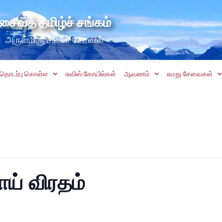
சைவத் தமிழ்ச் சங்கம்
அருள்மிகு சிவன் கோவில்
தொடர்பு கொள்ள
சுவிஸ் கோயில்கள்
ஆவணம்
எமது சேவைகள்
ாய் விரதம்