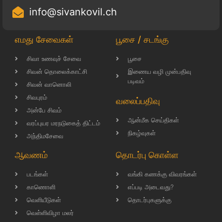
info@sivankovil.ch
எமது சேவைகள்
பூசை / சடங்கு
சிவா உணவுச் சேவை
பூசை
சிவன் தொலைக்காட்சி
இணைய வழி முன்பதிவு
படிவம்
சிவன் வானொலி
சிவபுரம்
வலைப்பதிவு
அன்பே சிவம்
ஆன்மீக செய்திகள்
வரப்புயர மரநடுகைத் திட்டம்
நிகழ்வுகள்
அந்திமசேவை
ஆவணம்
தொடர்பு கொள்ள
படங்கள்
வங்கி கணக்கு விவரங்கள்
காணொளி
எப்படி அடைவது?
வெளியீடுகள்
தொடர்புகளுக்கு
வெள்ளிவிழா மலர்