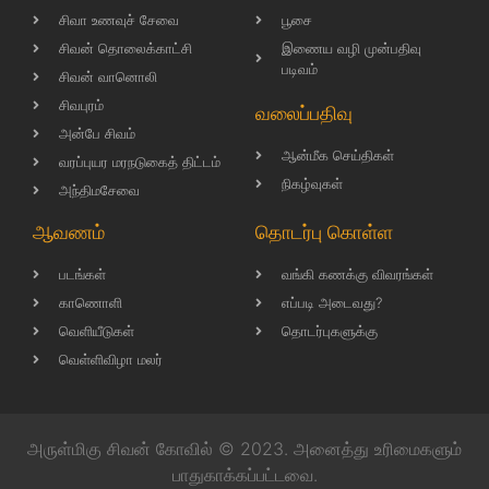
சிவா உணவுச் சேவை
பூசை
சிவன் தொலைக்காட்சி
இணைய வழி முன்பதிவு
படிவம்
சிவன் வானொலி
சிவபுரம்
வலைப்பதிவு
அன்பே சிவம்
ஆன்மீக செய்திகள்
வரப்புயர மரநடுகைத் திட்டம்
நிகழ்வுகள்
அந்திமசேவை
ஆவணம்
தொடர்பு கொள்ள
படங்கள்
வங்கி கணக்கு விவரங்கள்
காணொளி
எப்படி அடைவது?
வெளியீடுகள்
தொடர்புகளுக்கு
வெள்ளிவிழா மலர்
அருள்மிகு சிவன் கோவில் © 2023. அனைத்து உரிமைகளும்
பாதுகாக்கப்பட்டவை.