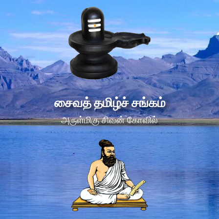
சைவத் தமிழ்ச் சங்கம்
அருள்மிகு சிவன் கோவில்