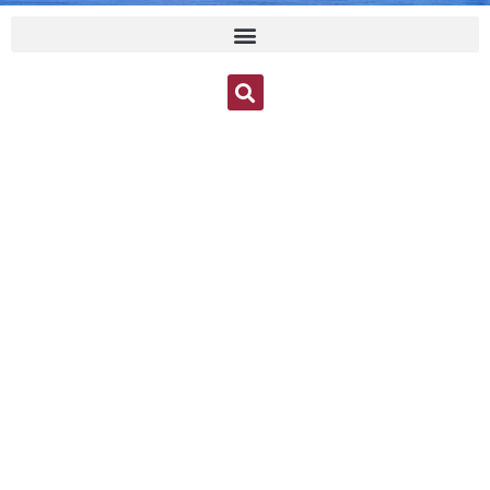
சுவிற்சர்லாந்து சூரிச்
அருள்மிகு சிவன் கோவில்
பூங்காவனத்திருவிழா