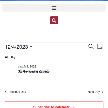
Event
Ev
12/4/2023
Search
Day
Select
Vi
Sear
date.
All Day
Na
and
டிசம்பர் 4, 2023
3ம் சோமவார விரதம்
View
Navig
Previous Day
Next Day
Subscribe to calendar