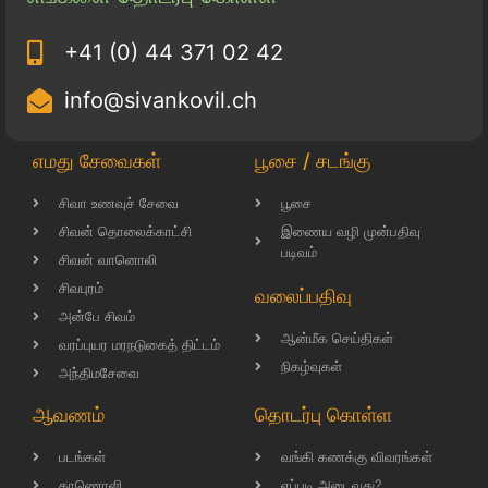
+41 (0) 44 371 02 42
info@sivankovil.ch
எமது சேவைகள்
பூசை / சடங்கு
சிவா உணவுச் சேவை
பூசை
சிவன் தொலைக்காட்சி
இணைய வழி முன்பதிவு
படிவம்
சிவன் வானொலி
சிவபுரம்
வலைப்பதிவு
அன்பே சிவம்
ஆன்மீக செய்திகள்
வரப்புயர மரநடுகைத் திட்டம்
நிகழ்வுகள்
அந்திமசேவை
ஆவணம்
தொடர்பு கொள்ள
படங்கள்
வங்கி கணக்கு விவரங்கள்
காணொளி
எப்படி அடைவது?