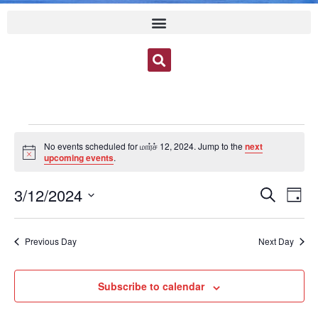
No events scheduled for மார்ச் 12, 2024. Jump to the
next
Notice
upcoming events
.
Event
Ev
3/12/2024
Search
Day
Select
Vi
Sear
date.
Na
Previous Day
Next Day
and
View
Subscribe to calendar
Navig