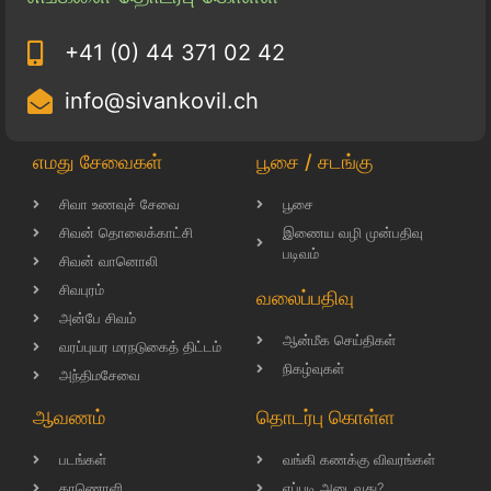
+41 (0) 44 371 02 42
info@sivankovil.ch
எமது சேவைகள்
பூசை / சடங்கு
சிவா உணவுச் சேவை
பூசை
சிவன் தொலைக்காட்சி
இணைய வழி முன்பதிவு
படிவம்
சிவன் வானொலி
சிவபுரம்
வலைப்பதிவு
அன்பே சிவம்
ஆன்மீக செய்திகள்
வரப்புயர மரநடுகைத் திட்டம்
நிகழ்வுகள்
அந்திமசேவை
ஆவணம்
தொடர்பு கொள்ள
படங்கள்
வங்கி கணக்கு விவரங்கள்
காணொளி
எப்படி அடைவது?