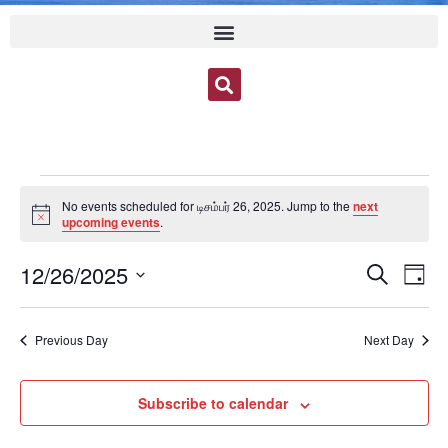
No events scheduled for டிசம்பர் 26, 2025. Jump to the
next
Notice
upcoming events
.
Event
Ev
12/26/2025
Search
Day
Select
Vi
Sear
date.
Na
Previous Day
Next Day
and
View
Subscribe to calendar
Navig