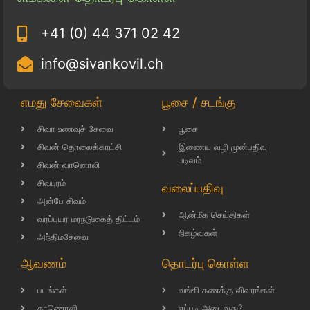
+41 (0) 44 371 02 42
info@sivankovil.ch
எமது சேவைகள்
பூசை / சடங்கு
சிவா உணவுச் சேவை
பூசை
சிவன் தொலைக்காட்சி
இணைய வழி முன்பதிவு
படிவம்
சிவன் வானொலி
சிவபுரம்
வலைப்பதிவு
அன்பே சிவம்
ஆன்மீக செய்திகள்
வரப்புயர மரநடுகைத் திட்டம்
நிகழ்வுகள்
அந்திமசேவை
ஆவணம்
தொடர்பு கொள்ள
படங்கள்
வங்கி கணக்கு விவரங்கள்
காணொளி
எப்படி அடைவது?