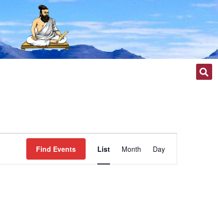
Event
Find Events
List
Month
Day
Views
Navigation