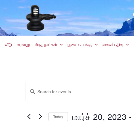
வீடு
வரலாறு
விரத நாட்கள்
பூசை / சடங்கு
வலைப்பதிவு
Events
Enter
Keyword.
Search
Search
for
Events
and
by
மார்ச் 20, 2023
 - 
Keyword.
Today
Views
Select
date.
Navigation