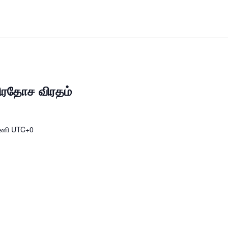
 பிரதோச விரதம்
மணி
UTC+0