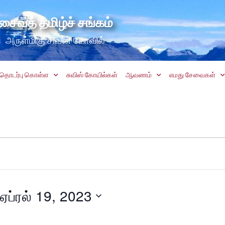
சைவத் தமிழ்ச் சங்கம்
அருள்மிகு சிவன் கோவில்
தொடர்பு கொள்ள
சுவிஸ் கோயில்கள்
ஆவணம்
எமது சேவைகள்
ஏப்ரல் 19, 2023