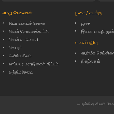
எமது சேவைகள்
பூசை / சடங்கு
சிவா உணவுச் சேவை
பூசை
சிவன் தொலைக்காட்சி
இணைய வழி முன்பத
சிவன் வானொலி
வலைப்பதிவு
சிவபுரம்
ஆன்மீக செய்திகள
அன்பே சிவம்
நிகழ்வுகள்
வரப்புயர மரநடுகைத் திட்டம்
அந்திமசேவை
அருள்மிகு சிவன் கோ