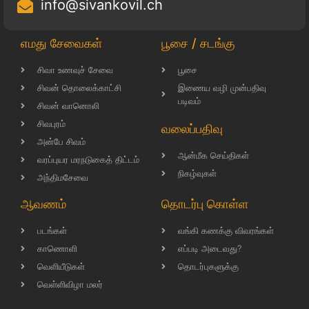
info@sivankovil.ch
எமது சேவைகள்
பூசை / சடங்கு
சிவா உணவுச் சேவை
பூசை
சிவன் தொலைக்காட்சி
இணைய வழி முன்பதிவு
படிவம்
சிவன் வானொலி
சிவபுரம்
வலைப்பதிவு
அன்பே சிவம்
ஆன்மீக செய்திகள்
வரப்புயர மரநடுகைத் திட்டம்
நிகழ்வுகள்
அந்திமசேவை
ஆவணம்
தொடர்பு கொள்ள
படங்கள்
வங்கி கணக்கு விவரங்கள்
காணொளி
எப்படி அடைவது?
வெளியீடுகள்
தொடர்புகளுக்கு
வெள்ளிவிழா மலர்