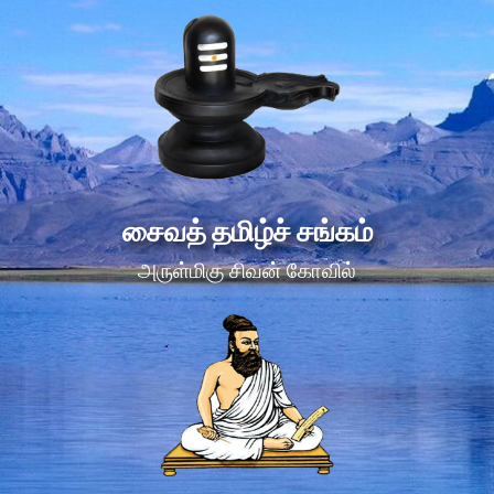
சைவத் தமிழ்ச் சங்கம்
அருள்மிகு சிவன் கோவில்