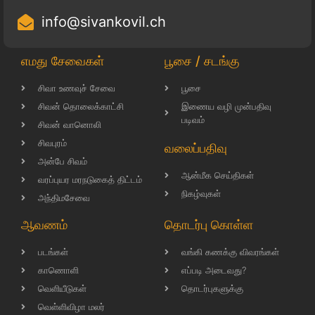
info@sivankovil.ch
எமது சேவைகள்
பூசை / சடங்கு
சிவா உணவுச் சேவை
பூசை
சிவன் தொலைக்காட்சி
இணைய வழி முன்பதிவு
படிவம்
சிவன் வானொலி
சிவபுரம்
வலைப்பதிவு
அன்பே சிவம்
ஆன்மீக செய்திகள்
வரப்புயர மரநடுகைத் திட்டம்
நிகழ்வுகள்
அந்திமசேவை
ஆவணம்
தொடர்பு கொள்ள
படங்கள்
வங்கி கணக்கு விவரங்கள்
காணொளி
எப்படி அடைவது?
வெளியீடுகள்
தொடர்புகளுக்கு
வெள்ளிவிழா மலர்